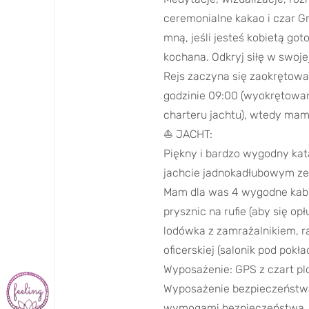
ceremonialne kakao i czar G
mną, jeśli jesteś kobietą got
kochana. Odkryj siłę w swoje
Rejs zaczyna się zaokrętowan
godzinie 09:00 (wyokrętowan
charteru jachtu), wtedy mam
⛵ JACHT:
Piękny i bardzo wygodny kat
jachcie jadnokadłubowym ze 
Mam dla was 4 wygodne kabin
prysznic na rufie (aby się o
lodówka z zamrażalnikiem, ra
oficerskiej (salonik pod pokł
Wyposażenie: GPS z czart plo
Wyposażenie bezpieczeństwa:
wymogami bezpieczeństwa. Sia