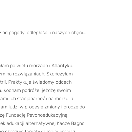
 od pogody, odległości i naszych chęci…
ałam po wielu morzach i Atlantyku.
nym na rozwiązaniach. Skończyłam
trii. Praktykuje świadomy oddech
ata. Kocham podróże, jeżdżę swoim
mi lub stacjonarne/ i na morzu, a
am ludzi w procesie zmiany i drodze do
dzę Fundację Psychoedukacyjną
rodek edukacji alternatywnej Kacze Bagno
wo obrazuje tematykę mojej pracy z