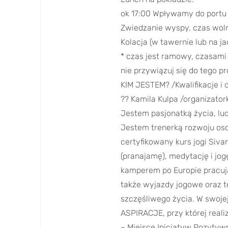
ok 17:00 Wpływamy do portu l
Zwiedzanie wyspy, czas wol
Kolacja (w tawernie lub na jac
* czas jest ramowy, czasami 
nie przywiązuj się do tego pr
KIM JESTEM? /Kwalifikacje i 
?? Kamila Kulpa /organizator
Jestem pasjonatką życia, lud
Jestem trenerką rozwoju os
certyfikowany kurs jogi Siv
(pranajamę), medytację i jog
kamperem po Europie pracują
także wyjazdy jogowe oraz t
szczęśliwego życia. W swoj
ASPIRACJE, przy której realiz
– Miejsce Inicjatyw Pozytyw