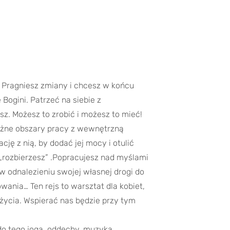
. Pragniesz zmiany i chcesz w końcu
Bogini. Patrzeć na siebie z
sz. Możesz to zrobić i możesz to mieć!
różne obszary pracy z wewnętrzną
ję z nią, by dodać jej mocy i otulić
i „rozbierzesz” .Popracujesz nad myślami
w odnalezieniu swojej własnej drogi do
owania… Ten rejs to warsztat dla kobiet,
życia. Wspierać nas będzie przy tym
do tego joga, oddechy, muzyka,