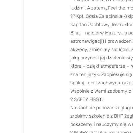
ludźmi. A zatem „Feel the mo
?? Kpt. Gosia Zalecińska /ski
Kapitan Jachtowy, Instruktor
8 lat – najpierw Mazury… a po
astronawigacji) i prowadzenie
akweny, zmieniały się łódki,
jaką przynosi jej dzielenie 
która – dzięki atmosferze – r
zna ten język. Zaopiekuje się
spokój i chill zachwyca każd
Wspólnie z Wami zadbamy o b
? SAFTY FIRST:
Na Jachcie podczas żeglugi 
zrobimy szkolenie z BHP żegl
pokażemy i nauczymy cię ws
? INWESTYCJA w marzenie i 