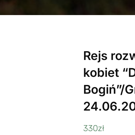
Rejs roz
kobiet “
Bogiń”/G
24.06.2
330
zł