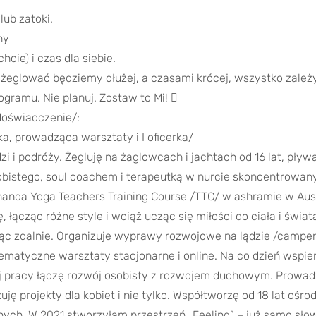
ub zatoki.
ny
hcie) i czas dla siebie.
żeglować będziemy dłużej, a czasami krócej, wszystko zależy
ogramu. Nie planuj. Zostaw to Mi! 
doświadczenie/:
ka, prowadząca warsztaty i I oficerka/
zi i podróży. Żegluję na żaglowcach i jachtach od 16 lat, pływ
obistego, soul coachem i terapeutką w nurcie skoncentrowa
ananda Yoga Teachers Training Course /TTC/ w ashramie w Aus
ę, łącząc różne style i wciąż ucząc się miłości do ciała i świ
c zdalnie. Organizuje wyprawy rozwojowe na lądzie /campera
ematyczne warsztaty stacjonarne i online. Na co dzień wspier
ej pracy łączę rozwój osobisty z rozwojem duchowym. Prowa
uję projekty dla kobiet i nie tylko. Współtworzę od 18 lat oś
nych. W 2021 stworzyłam przestrzeń „Feeling” – już samo sło