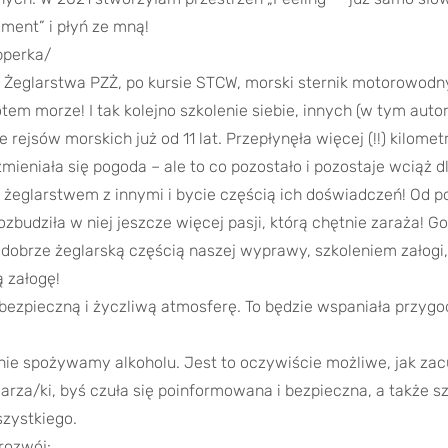
ment” i płyń ze mną!
pperka/
 Żeglarstwa PZŻ, po kursie STCW, morski sternik motorowodny
tem morze! I tak kolejno szkolenie siebie, innych (w tym autor
 rejsów morskich już od 11 lat. Przepłynęła więcej (!!) kilomet
 zmieniała się pogoda – ale to co pozostało i pozostaje wciąż
się żeglarstwem z innymi i bycie częścią ich doświadczeń! Od p
ozbudziła w niej jeszcze więcej pasji, którą chętnie zaraża! Gos
 dobrze żeglarską częścią naszej wyprawy, szkoleniem załogi, n
ą załogę!
ezpieczną i życzliwą atmosferę. To będzie wspaniała przygo
nie spożywamy alkoholu. Jest to oczywiście możliwe, jak zac
arza/ki, byś czuła się poinformowana i bezpieczna, a także sz
zystkiego.
rozwój: