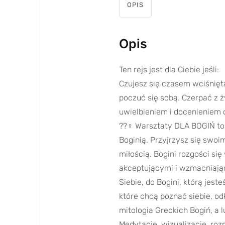
OPIS
Opis
Ten rejs jest dla Ciebie jeśli:
Czujesz się czasem wciśnięta
poczuć się sobą. Czerpać z ż
uwielbieniem i docenieniem o
??‍♀️ Warsztaty DLA BOGIŃ t
Boginią. Przyjrzysz się swoi
miłością. Bogini rozgości się
akceptującymi i wzmacniając
Siebie, do Bogini, którą jest
które chcą poznać siebie, o
mitologia Greckich Bogiń, a
Medytacje, wizualizacje, roz