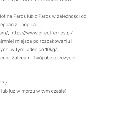
ot na Paros lub z Paros w zależności od
Aegean z Chopina.
om/, https://www.directferries.pl/
ajmniej miejsca po rozpakowaniu i
ych, w tym jeden do 10kg/.
jecie. Zalecam. Twój ubezpieczyciel
? /.
lub już w morzu w tym czasie)