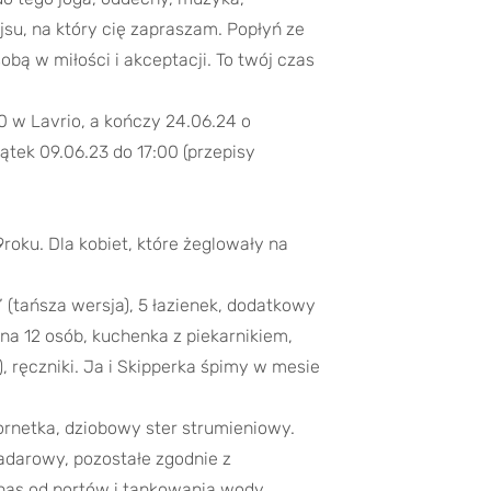
su, na który cię zapraszam. Popłyń ze
obą w miłości i akceptacji. To twój czas
0 w Lavrio, a kończy 24.06.24 o
tek 09.06.23 do 17:00 (przepisy
oku. Dla kobiet, które żeglowały na
(tańsza wersja), 5 łazienek, dodatkowy
 na 12 osób, kuchenka z piekarnikiem,
, ręczniki. Ja i Skipperka śpimy w mesie
ornetka, dziobowy ster strumieniowy.
adarowy, pozostałe zgodnie z
 nas od portów i tankowania wody.