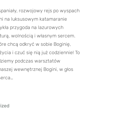
spaniały, rozwojowy rejs po wyspach
 dni na luksusowym katamaranie
kła przygoda na lazurowych
turą, wolnością i własnym sercem.
tóre chcą odkryć w sobie Boginię,
ycia i czuć się nią już codziennie! To
ędziemy podczas warsztatów
naszej wewnętrznej Bogini, w głos
serca…
ized