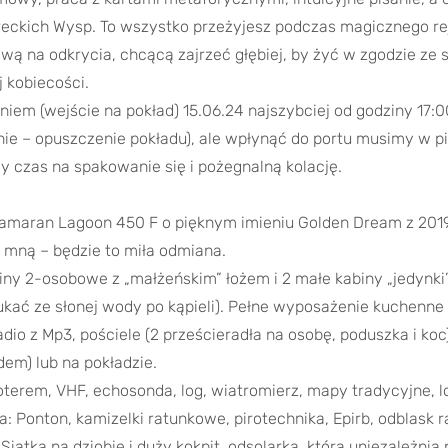
reckich Wysp. To wszystko przeżyjesz podczas magicznego rej
ową na odkrycia, chcącą zajrzeć głębiej, by żyć w zgodzie ze s
j kobiecości.
iem (wejście na pokład) 15.06.24 najszybciej od godziny 17:0
ie – opuszczenie pokładu), ale wpłynąć do portu musimy w pią
y czas na spakowanie się i pożegnalną kolację.
amaran Lagoon 450 F o pięknym imieniu Golden Dream z 2019r
mną – będzie to miła odmiana.
y 2-osobowe z „małżeńskim” łożem i 2 małe kabiny „jedynki” 
płukać ze słonej wody po kąpieli). Pełne wyposażenie kuchenne
dio z Mp3, pościele (2 prześcieradła na osobę, poduszka i koc)
adem) lub na pokładzie.
terem, VHF, echosonda, log, wiatromierz, mapy tradycyjne, l
 Ponton, kamizelki ratunkowe, pirotechnika, Epirb, odblask r
tka na dziobie i duży kokpit, odsolarka, która uniezależnia