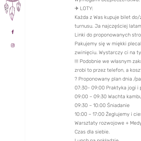
✈ LOTY:
Każda z Was kupuje bilet do/
turnusu. Ja najczęściej lata
Linki do proponowanych stron
Pakujemy się w miękki plecak
zwinięciu. Wystarczy ci na 
!!! Podobnie we własnym zakr
zrobi to przez telefon, a koszt
? Proponowany plan dnia /pa
07:30- 09:00 Praktyka jogi i
09:00 – 09:30 Wachta kambu
09:30 – 10:00 Śniadanie
10:00 – 17:00 Żeglujemy i c
Warsztaty rozwojowe + Medy
Czas dla siebie.
Lunch na pokładzie.