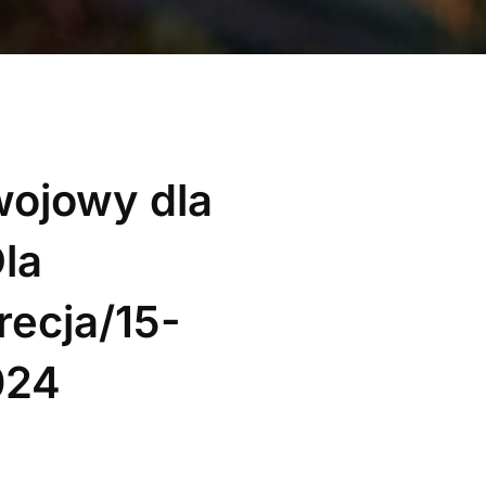
wojowy dla
Dla
recja/15-
024