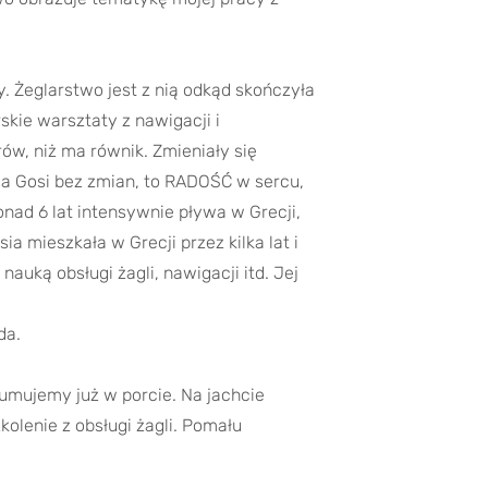
. Żeglarstwo jest z nią odkąd skończyła
skie warsztaty z nawigacji i
rów, niż ma równik. Zmieniały się
 dla Gosi bez zmian, to RADOŚĆ w sercu,
onad 6 lat intensywnie pływa w Grecji,
ia mieszkała w Grecji przez kilka lat i
auką obsługi żagli, nawigacji itd. Jej
da.
umujemy już w porcie. Na jachcie
kolenie z obsługi żagli. Pomału