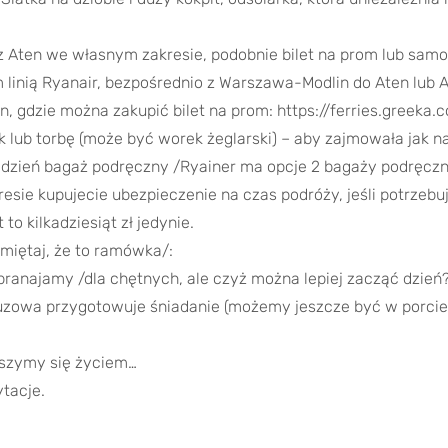
z Aten we własnym zakresie, podobnie bilet na prom lub samol
m linią Ryanair, bezpośrednio z Warszawa-Modlin do Aten lub 
, gdzie można zakupić bilet na prom: https://ferries.greeka.c
 lub torbę (może być worek żeglarski) – aby zajmowała jak n
tydzień bagaż podręczny /Ryainer ma opcje 2 bagaży podręczn
esie kupujecie ubezpieczenie na czas podróży, jeśli potrzebu
 to kilkadziesiąt zł jedynie.
miętaj, że to ramówka/:
 pranajamy /dla chętnych, ale czyż można lepiej zacząć dzień? 
zowa przygotowuje śniadanie (możemy jeszcze być w porcie 
ieszymy się życiem…
tacje.