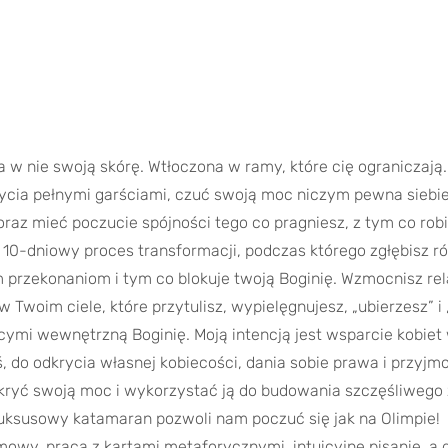
 w nie swoją skórę. Wtłoczona w ramy, które cię ograniczają
ycia pełnymi garściami, czuć swoją moc niczym pewna siebie 
raz mieć poczucie spójności tego co pragniesz, z tym co robi
o 10-dniowy proces transformacji, podczas którego zgłębisz 
m przekonaniom i tym co blokuje twoją Boginię. Wzmocnisz relac
 w Twoim ciele, które przytulisz, wypielęgnujesz, „ubierzesz” 
ymi wewnętrzną Boginię. Moją intencją jest wsparcie kobiet 
eś, do odkrycia własnej kobiecości, dania sobie prawa i przyjm
dkryć swoją moc i wykorzystać ją do budowania szczęśliwego 
 luksusowy katamaran pozwoli nam poczuć się jak na Olimpie!
mowy, praca z kartami metaforycznymi, intuicyjne pisanie, a 