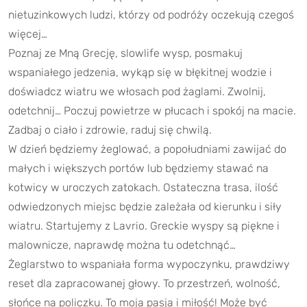
nietuzinkowych ludzi, którzy od podróży oczekują czegoś
więcej…
Poznaj ze Mną Grecję, slowlife wysp, posmakuj
wspaniałego jedzenia, wykąp się w błękitnej wodzie i
doświadcz wiatru we włosach pod żaglami. Zwolnij,
odetchnij… Poczuj powietrze w płucach i spokój na macie.
Zadbaj o ciało i zdrowie, raduj się chwilą.
W dzień będziemy żeglować, a popołudniami zawijać do
małych i większych portów lub będziemy stawać na
kotwicy w uroczych zatokach. Ostateczna trasa, ilość
odwiedzonych miejsc będzie zależała od kierunku i siły
wiatru. Startujemy z Lavrio. Greckie wyspy są piękne i
malownicze, naprawdę można tu odetchnąć…
Żeglarstwo to wspaniała forma wypoczynku, prawdziwy
reset dla zapracowanej głowy. To przestrzeń, wolność,
słońce na policzku. To moja pasja i miłość! Może być