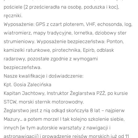
pościele (2 prześcieradła na osobę, poduszka i koc),
ręczniki.
Wyposażenie: GPS z czart ploterem, VHF, echosonda, log,
wiatromierz, mapy tradycyjne, lornetka, dziobowy ster
strumieniowy. Wyposażenie bezpieczeństwa: Ponton,
kamizelki ratunkowe, pirotechnika, Epirb, odblask
radarowy, pozostałe zgodnie z wymogami
bezpieczeństwa.
Nasze kwalifikacje i doświadczenie:
Kpt. Gosia Zalecińska
Kapitan Jachtowy, Instruktor Żeglarstwa PZŻ, po kursie
STCW, morski sternik motorowodny.
Żeglarstwo jest z nią odkąd skończyła 8 lat – najpierw
Mazury… a potem morze! I tak kolejno szkolenie siebie,
innych (w tym autorskie warsztaty z nawigacji i
astronawigacji) i prowadzenie rejsów morskich już od 11