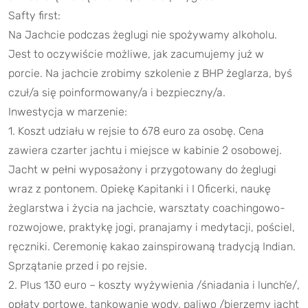
Safty first:
Na Jachcie podczas żeglugi nie spożywamy alkoholu.
Jest to oczywiście możliwe, jak zacumujemy już w
porcie. Na jachcie zrobimy szkolenie z BHP żeglarza, byś
czuł/a się poinformowany/a i bezpieczny/a.
Inwestycja w marzenie:
1. Koszt udziału w rejsie to 678 euro za osobę. Cena
zawiera czarter jachtu i miejsce w kabinie 2 osobowej.
Jacht w pełni wyposażony i przygotowany do żeglugi
wraz z pontonem. Opiekę Kapitanki i I Oficerki, naukę
żeglarstwa i życia na jachcie, warsztaty coachingowo-
rozwojowe, praktykę jogi, pranajamy i medytacji, pościel,
ręczniki. Ceremonię kakao zainspirowaną tradycją Indian.
Sprzątanie przed i po rejsie.
2. Plus 130 euro – koszty wyżywienia /śniadania i lunch’e/,
opłaty portowe, tankowanie wody, paliwo /bierzemy jacht