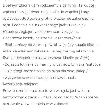
z pełnym zbiornikiem i oddajemy z pełnym/. Tę Kwotę
wpłacacie w gotówce na jachcie do wspólnej kasy.
3. Depozyt 300 euro zwrotny tydzień po zakończeniu
rejsu i oddanie nieuszkodzonego jachtu /kaucja/.
Wspólnie żeglujemy i odpowiadamy za jacht.
Dodatkowe koszty po stronie uczestnika/czki:
-Bilet lotniczy do Aten + powrotny (każdy kupuje bilet do
Aten we własnym zakresie. Ja najczęściej latam linią
Ryanair bezpośrednio z Warszawa-Modlin do Aten).
-Dojazd z lotniska do mariny w Lavrio z lotniska /autobus
1-1,5h drogi, można wynająć busa dla całej załogi/.
-Wyżywienie w restauracjach i tawernach.
Rezerwacja miejsca:
Potwierdzeniem uczestnictwa w rejsie jest wpłata
bezzwrotnego zadatku 150 euro od osoby. W ten sposób
rezerwujesz swoje miejsce w załodze!