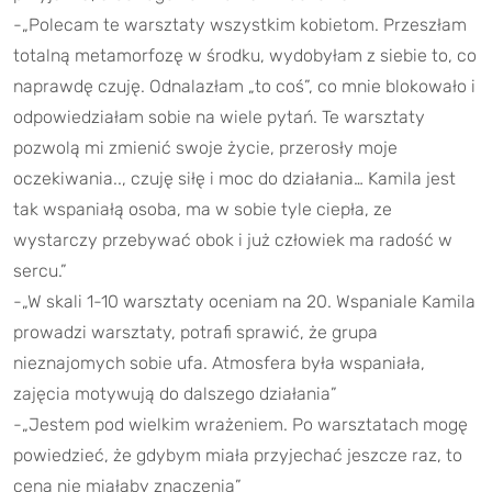
-„Polecam te warsztaty wszystkim kobietom. Przeszłam
totalną metamorfozę w środku, wydobyłam z siebie to, co
naprawdę czuję. Odnalazłam „to coś”, co mnie blokowało i
odpowiedziałam sobie na wiele pytań. Te warsztaty
pozwolą mi zmienić swoje życie, przerosły moje
oczekiwania.., czuję siłę i moc do działania… Kamila jest
tak wspaniałą osoba, ma w sobie tyle ciepła, ze
wystarczy przebywać obok i już człowiek ma radość w
sercu.”
-„W skali 1-10 warsztaty oceniam na 20. Wspaniale Kamila
prowadzi warsztaty, potrafi sprawić, że grupa
nieznajomych sobie ufa. Atmosfera była wspaniała,
zajęcia motywują do dalszego działania”
-„Jestem pod wielkim wrażeniem. Po warsztatach mogę
powiedzieć, że gdybym miała przyjechać jeszcze raz, to
cena nie miałaby znaczenia”