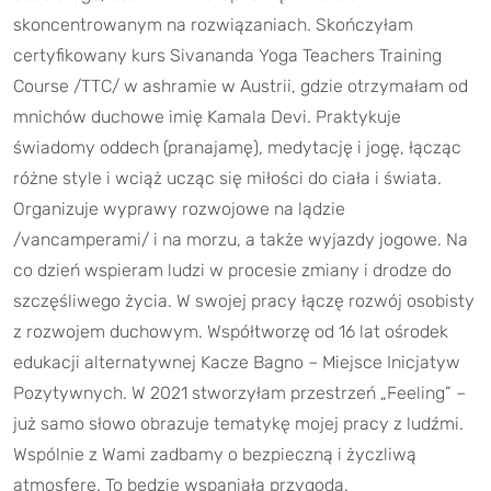
skoncentrowanym na rozwiązaniach. Skończyłam
certyfikowany kurs Sivananda Yoga Teachers Training
Course /TTC/ w ashramie w Austrii, gdzie otrzymałam od
mnichów duchowe imię Kamala Devi. Praktykuje
świadomy oddech (pranajamę), medytację i jogę, łącząc
różne style i wciąż ucząc się miłości do ciała i świata.
Organizuje wyprawy rozwojowe na lądzie
/vancamperami/ i na morzu, a także wyjazdy jogowe. Na
co dzień wspieram ludzi w procesie zmiany i drodze do
szczęśliwego życia. W swojej pracy łączę rozwój osobisty
z rozwojem duchowym. Współtworzę od 16 lat ośrodek
edukacji alternatywnej Kacze Bagno – Miejsce Inicjatyw
Pozytywnych. W 2021 stworzyłam przestrzeń „Feeling” –
już samo słowo obrazuje tematykę mojej pracy z ludźmi.
Wspólnie z Wami zadbamy o bezpieczną i życzliwą
atmosferę. To będzie wspaniała przygoda.