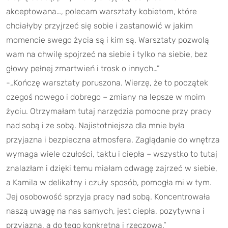
akceptowana…, polecam warsztaty kobietom, które
chciałyby przyjrzeć się sobie i zastanowić w jakim
momencie swego życia są i kim są. Warsztaty pozwolą
wam na chwilę spojrzeć na siebie i tylko na siebie, bez
głowy pełnej zmartwień i trosk o innych…”
-„Kończę warsztaty poruszona. Wierzę, że to początek
czegoś nowego i dobrego – zmiany na lepsze w moim
życiu. Otrzymałam tutaj narzędzia pomocne przy pracy
nad sobą i ze sobą. Najistotniejsza dla mnie była
przyjazna i bezpieczna atmosfera. Zaglądanie do wnętrza
wymaga wiele czułości, taktu i ciepła – wszystko to tutaj
znalazłam i dzięki temu miałam odwagę zajrzeć w siebie,
a Kamila w delikatny i czuły sposób, pomogła mi w tym.
Jej osobowość sprzyja pracy nad sobą. Koncentrowała
naszą uwagę na nas samych, jest ciepła, pozytywna i
przyjazna, a do tego konkretna i rzeczowa.”