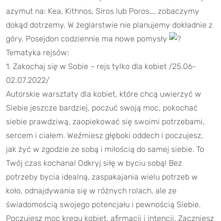
azymut na: Kea, Kithnos, Siros lub Poros…, zobaczymy
dokąd dotrzemy. W żeglarstwie nie planujemy dokładnie z
góry. Posejdon codziennie ma nowe pomysły
Tematyka rejsów:
1. Zakochaj się w Sobie – rejs tylko dla kobiet /25.06-
02.07.2022/
Autorskie warsztaty dla kobiet, które chcą uwierzyć w
Siebie jeszcze bardziej, poczuć swoją moc, pokochać
siebie prawdziwą, zaopiekować się swoimi potrzebami,
sercem i ciałem. Weźmiesz głęboki oddech i poczujesz,
jak żyć w zgodzie ze sobą i miłością do samej siebie. To
Twój czas kochana! Odkryj siłę w byciu sobą! Bez
potrzeby bycia idealną, zaspakajania wielu potrzeb w
koło, odnajdywania się w różnych rolach, ale ze
świadomością swojego potencjału i pewnością Siebie.
Poczujesz moc kręgu kobiet, afirmacji i intencji. Zaczniesz