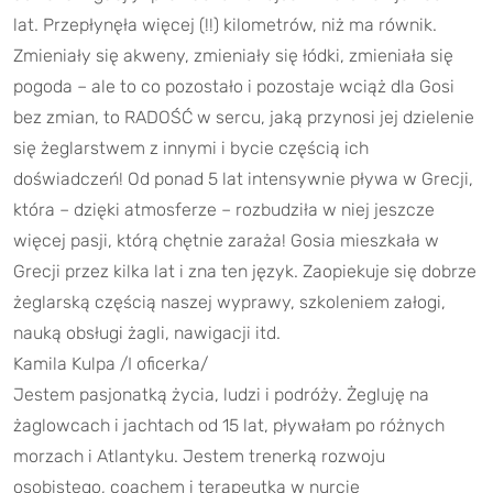
lat. Przepłynęła więcej (!!) kilometrów, niż ma równik.
Zmieniały się akweny, zmieniały się łódki, zmieniała się
pogoda – ale to co pozostało i pozostaje wciąż dla Gosi
bez zmian, to RADOŚĆ w sercu, jaką przynosi jej dzielenie
się żeglarstwem z innymi i bycie częścią ich
doświadczeń! Od ponad 5 lat intensywnie pływa w Grecji,
która – dzięki atmosferze – rozbudziła w niej jeszcze
więcej pasji, którą chętnie zaraża! Gosia mieszkała w
Grecji przez kilka lat i zna ten język. Zaopiekuje się dobrze
żeglarską częścią naszej wyprawy, szkoleniem załogi,
nauką obsługi żagli, nawigacji itd.
Kamila Kulpa /I oficerka/
Jestem pasjonatką życia, ludzi i podróży. Żegluję na
żaglowcach i jachtach od 15 lat, pływałam po różnych
morzach i Atlantyku. Jestem trenerką rozwoju
osobistego, coachem i terapeutką w nurcie